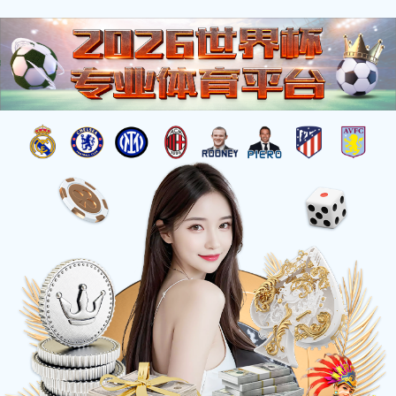
注册入口
Jiuyou官网
—— 比赛数